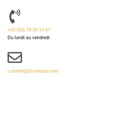
+33 (0)6 78 30 13 67
Du lundi au vendredi
c.conter@2c-soluop.com
"Clément de 2C SoluOP a été force de
propositions tout au long de la mission.
Sa minutie sur le terrain et sa
connaissance des installations nous a
permis...........Merci Clément"