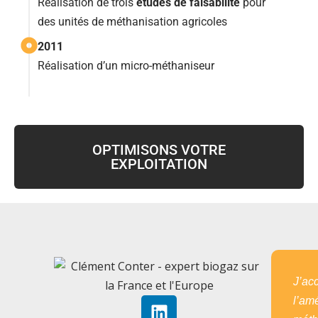
Réalisation de trois
études de faisabilité
pour
des unités de méthanisation agricoles
2011
Réalisation d’un micro-méthaniseur
OPTIMISONS VOTRE
EXPLOITATION
J’ac
l’amé